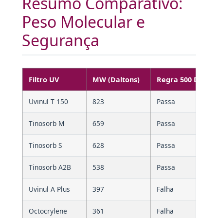
Resumo Comparativo:
Peso Molecular e
Segurança
Filtro UV
MW (Daltons)
Regra 500 Da
Uvinul T 150
823
Passa
Tinosorb M
659
Passa
Tinosorb S
628
Passa
Tinosorb A2B
538
Passa
Uvinul A Plus
397
Falha
Octocrylene
361
Falha