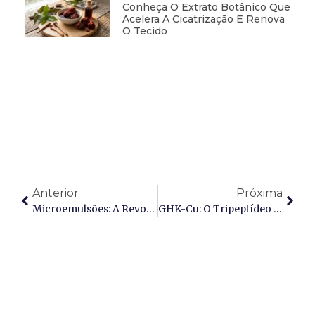
Conheça O Extrato Botânico Que
Acelera A Cicatrização E Renova
O Tecido
Anterior
Próxima
Microemulsões: A Revolução Da Estabilidade Termodinâmica E A Nanotecnologia No Cuidado E Limpeza Da Pele
GHK-Cu: O Tripeptídeo De Cobre Regenerativo E Sua Revolução Genômica Na Cosmetologia Avançada (INCI: Copper Tripeptide-1)