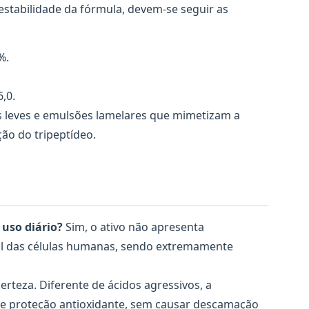
 estabilidade da fórmula, devem-se seguir as
%.
.
6,0.
 leves e emulsões lamelares que mimetizam a
ção do tripeptídeo.
uso diário?
Sim, o ativo não apresenta
al das células humanas, sendo extremamente
rteza. Diferente de ácidos agressivos, a
 e proteção antioxidante, sem causar descamação