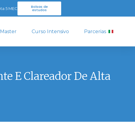
Bolsas de
ta 5 MEC
estudos
 Master
Curso Intensivo
Parcerias
te E Clareador De Alta