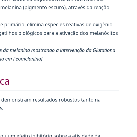
melanina (pigmento escuro), através da reação
 primário, elimina espécies reativas de oxigênio
gatilhos biológicos para a ativação dos melanócitos
e da melanina mostrando a intervenção da Glutationa
ina em Feomelanina]
ica
® demonstram resultados robustos tanto na
e.
u um efeito inibitório sobre a atividade da