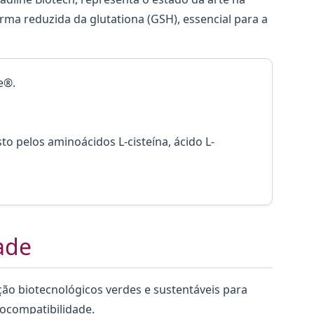
orma reduzida da glutationa (GSH), essencial para a
e®.
o pelos aminoácidos L-cisteína, ácido L-
ade
ação biotecnológicos verdes e sustentáveis para
iocompatibilidade.