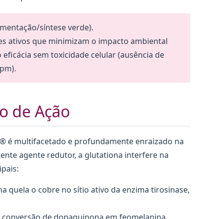
rmentação/síntese verde).
es ativos que minimizam o impacto ambiental
o eficácia sem toxicidade celular (ausência de
ppm).
o de Ação
® é multifacetado e profundamente enraizado na
nte agente redutor, a glutationa interfere na
pais:
na quela o cobre no sítio ativo da enzima tirosinase,
 conversão de dopaquinona em feomelanina