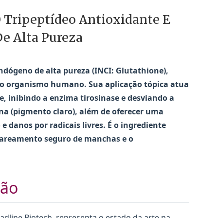
 Tripeptídeo Antioxidante E
De Alta Pureza
dógeno de alta pureza (INCI: Glutathione),
do organismo humano. Sua aplicação tópica atua
 inibindo a enzima tirosinase e desviando a
na (pigmento claro), além de oferecer uma
e danos por radicais livres. É o ingrediente
clareamento seguro de manchas e o
ção
adline Biotech, representa o estado da arte na