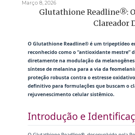
Março 8, 2026
Glutathione Readline®: O
Clareador 
O Glutathione Readline® é um tripeptídeo en
reconhecido como o “antioxidante mestre” 
diretamente na modulação da melanogênese,
síntese de melanina para a via da feomelani
proteção robusta contra o estresse oxidativo 
definitivo para formulações que buscam o 
rejuvenescimento celular sistêmico.
Introdução e Identifica
O Glutathione Readline®, desenvolvido pela Re