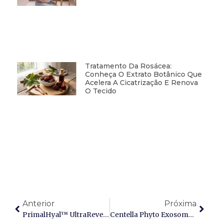
Tratamento Da Rosácea:
Conheça O Extrato Botânico Que
Acelera A Cicatrização E Renova
O Tecido
Anterior
Próxima
PrimalHyal™ UltraReverse: Ácido Hialurônico Epigenético De < 3 KDa Para Reversão Da Idade Biológica E Longevidade Cutânea
Centella Phyto Exosome: O Comunicador Celular Com Tecnologia Centella Asiatica Stem Cell Para Regeneração E Elasticidade