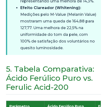
representando uma melhora de 14,3%.
Efeito Clareador (Whitening):
Medições pelo M-Value (Melanin Value)
mostraram uma queda de 164,88 para
127,77. Uma melhora de 22,5% na
uniformidade do tom da pele, com
100% de satisfação dos voluntários no
quesito luminosidade.
5. Tabela Comparativa:
Ácido Ferúlico Puro vs.
Ferulic Acid-200
Parâmetro
Ácido Ferúlico Puro
Feru