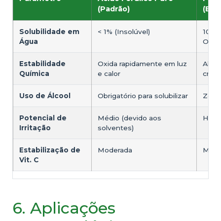
(Padrão)
(Bio
Solubilidade em
< 1% (Insolúvel)
100% 
Água
Olig
Estabilidade
Oxida rapidamente em luz
Alta 
Química
e calor
crista
Uso de Álcool
Obrigatório para solubilizar
Zero 
Potencial de
Médio (devido aos
Hipo
Irritação
solventes)
Estabilização de
Moderada
Máxi
Vit. C
6. Aplicações