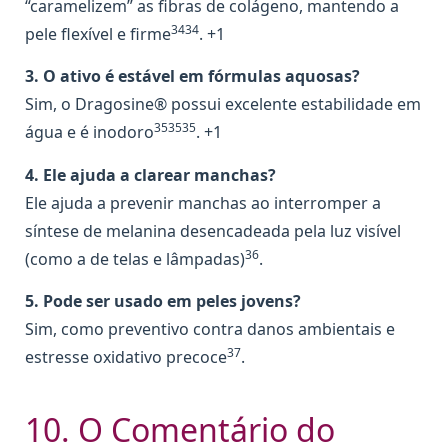
“caramelizem” as fibras de colágeno, mantendo a
3434
pele flexível e firme
. +1
3. O ativo é estável em fórmulas aquosas?
Sim, o Dragosine® possui excelente estabilidade em
353535
água e é inodoro
. +1
4. Ele ajuda a clarear manchas?
Ele ajuda a prevenir manchas ao interromper a
síntese de melanina desencadeada pela luz visível
36
(como a de telas e lâmpadas)
.
5. Pode ser usado em peles jovens?
Sim, como preventivo contra danos ambientais e
37
estresse oxidativo precoce
.
10. O Comentário do