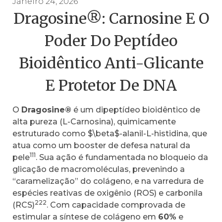
Janeiro 24, 2026
Dragosine®: Carnosine E O
Poder Do Peptídeo
Bioidêntico Anti-Glicante
E Protetor De DNA
O
Dragosine®
é um dipeptídeo bioidêntico de
alta pureza (L-Carnosina), quimicamente
estruturado como $\beta$-alanil-L-histidina, que
atua como um booster de defesa natural da
111
pele
. Sua ação é fundamentada no bloqueio da
glicação de macromoléculas, prevenindo a
“caramelização” do colágeno, e na varredura de
espécies reativas de oxigênio (ROS) e carbonila
222
(RCS)
. Com capacidade comprovada de
estimular a síntese de colágeno em
60%
e