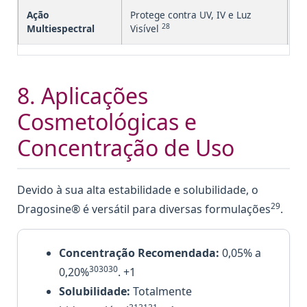
Ação
Protege contra UV, IV e Luz
Ge
28
Multiespectral
Visível
8. Aplicações
Cosmetológicas e
Concentração de Uso
Devido à sua alta estabilidade e solubilidade, o
29
Dragosine® é versátil para diversas formulações
.
Concentração Recomendada:
0,05% a
303030
0,20%
. +1
Solubilidade:
Totalmente