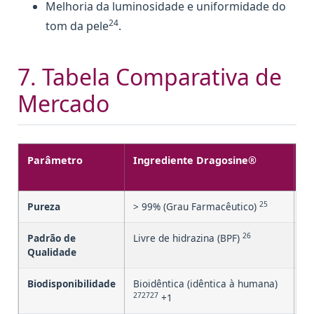
Melhoria da luminosidade e uniformidade do
24
tom da pele
.
7. Tabela Comparativa de
Mercado
Parâmetro
Ingrediente Dragosine®
C
M
25
Pureza
> 99% (Grau Farmacêutico)
Va
26
Padrão de
Livre de hidrazina (BPF)
Po
Qualidade
Biodisponibilidade
Bioidêntica (idêntica à humana)
Va
272727
+1