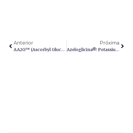
Anterior
Próxima
AA2G™ (Ascorbyl Glucoside): A Vitamina C Bioativada De Alta Estabilidade E Liberação Prolongada
Azeloglicina®: Potassium Azeloyl Diglycinate E A Revolução Da Radiância Cutânea Multialvo