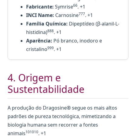
66
Fabricante:
Symrise
. +1
777
INCI Name:
Carnosine
. +1
Família Química:
Dipeptídeo (β-alanil-L-
888
histidina)
. +1
Aparência:
Pó branco, inodoro e
999
cristalino
. +1
4. Origem e
Sustentabilidade
A produção do Dragosine® segue os mais altos
padrões de pureza tecnológica, mimetizando a
biologia humana sem recorrer a fontes
101010
animais
. +1