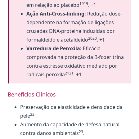
1919
em relação ao placebo
. +1
Ação Anti-Cross-linking:
Redução dose-
dependente na formação de ligações
cruzadas DNA-proteína induzidas por
2020
formaldeído e acetaldeído
. +1
Varredura de Peroxila:
Eficácia
comprovada na proteção da B-fcoeritrina
contra estresse oxidativo mediado por
2121
radicais peroxila
. +1
Benefícios Clínicos
Preservação da elasticidade e densidade da
22
pele
.
Aumento da capacidade de defesa natural
23
contra danos ambientais
.