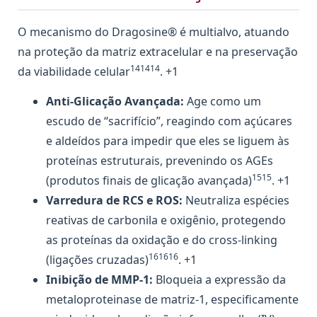
O mecanismo do Dragosine® é multialvo, atuando
na proteção da matriz extracelular e na preservação
141414
da viabilidade celular
. +1
Anti-Glicação Avançada:
Age como um
escudo de “sacrifício”, reagindo com açúcares
e aldeídos para impedir que eles se liguem às
proteínas estruturais, prevenindo os AGEs
1515
(produtos finais de glicação avançada)
. +1
Varredura de RCS e ROS:
Neutraliza espécies
reativas de carbonila e oxigênio, protegendo
as proteínas da oxidação e do cross-linking
161616
(ligações cruzadas)
. +1
Inibição de MMP-1:
Bloqueia a expressão da
metaloproteinase de matriz-1, especificamente