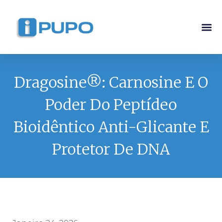
Pós-G
Curso Ma
Curso I
Dragosine®: Carnosine E O
Poder Do Peptídeo
Bioidêntico Anti-Glicante E
Protetor De DNA