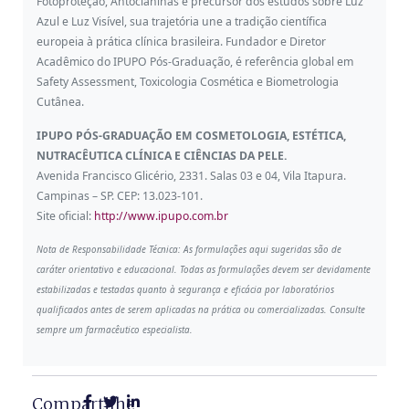
Fotoproteção, Antocianinas e precursor dos estudos sobre Luz
Azul e Luz Visível, sua trajetória une a tradição científica
europeia à prática clínica brasileira. Fundador e Diretor
Acadêmico do IPUPO Pós-Graduação, é referência global em
Safety Assessment, Toxicologia Cosmética e Biometrologia
Cutânea.
IPUPO PÓS-GRADUAÇÃO EM COSMETOLOGIA, ESTÉTICA,
NUTRACÊUTICA CLÍNICA E CIÊNCIAS DA PELE.
Avenida Francisco Glicério, 2331. Salas 03 e 04, Vila Itapura.
Campinas – SP. CEP: 13.023-101.
Site oficial:
http://www.ipupo.com.br
Nota de Responsabilidade Técnica: As formulações aqui sugeridas são de
caráter orientativo e educacional. Todas as formulações devem ser devidamente
estabilizadas e testadas quanto à segurança e eficácia por laboratórios
qualificados antes de serem aplicadas na prática ou comercializadas. Consulte
sempre um farmacêutico especialista.
Compartilhe