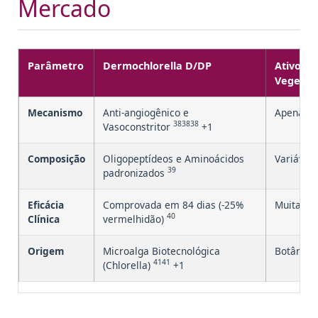
Mercado
Parâmetro
Dermochlorella D/DP
Ativo Pa
Vegetais
Mecanismo
Anti-angiogênico e
Apenas e
383838
Vasoconstritor
+1
Composição
Oligopeptídeos e Aminoácidos
Variável 
39
padronizados
Eficácia
Comprovada em 84 dias (-25%
Muitas v
40
Clínica
vermelhidão)
Origem
Microalga Biotecnológica
Botânic
4141
(Chlorella)
+1