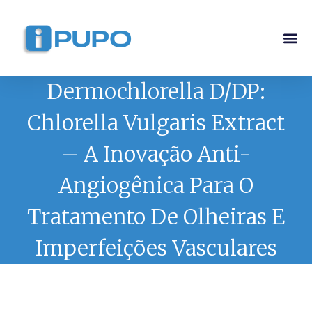
Pós-G
Curso Ma
Curso I
Dermochlorella D/DP:
Chlorella Vulgaris Extract
– A Inovação Anti-
Angiogênica Para O
Tratamento De Olheiras E
Imperfeições Vasculares