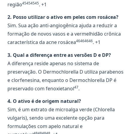
45454545
região
. +1
2. Posso utilizar o ativo em peles com rosácea?
Sim. Sua ação anti-angiogênica ajuda a reduzir a
formação de novos vasos e a vermelhidão crônica
46464646
característica da acne rosácea
. +1
3. Qual a diferença entre as versões D e DP?
A diferença reside apenas no sistema de
preservação. O Dermochlorella D utiliza parabenos
e clorfenesina, enquanto o Dermochlorella DP é
47
preservado com fenoxietanol
.
4. O ativo é de origem natural?
Sim, é um extrato de microalga verde (Chlorella
vulgaris), sendo uma excelente opção para
formulações com apelo natural e
48484848