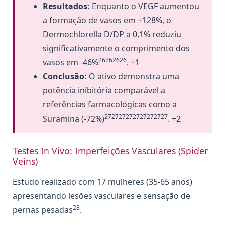
Resultados:
Enquanto o VEGF aumentou
a formação de vasos em +128%, o
Dermochlorella D/DP a 0,1% reduziu
significativamente o comprimento dos
26262626
vasos em -46%
. +1
Conclusão:
O ativo demonstra uma
potência inibitória comparável a
referências farmacológicas como a
272727272727272727
Suramina (-72%)
. +2
Testes In Vivo: Imperfeições Vasculares (Spider
Veins)
Estudo realizado com 17 mulheres (35-65 anos)
apresentando lesões vasculares e sensação de
28
pernas pesadas
.