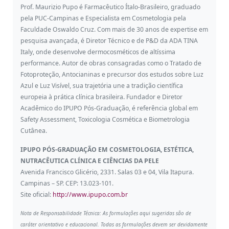
Prof. Maurizio Pupo é Farmacêutico Ítalo-Brasileiro, graduado
pela PUC-Campinas e Especialista em Cosmetologia pela
Faculdade Oswaldo Cruz. Com mais de 30 anos de expertise em
pesquisa avançada, é Diretor Técnico e de P&D da ADA TINA
Italy, onde desenvolve dermocosméticos de altíssima
performance. Autor de obras consagradas como o Tratado de
Fotoproteção, Antocianinas e precursor dos estudos sobre Luz
Azul e Luz Visível, sua trajetória une a tradição científica
europeia à prática clínica brasileira. Fundador e Diretor
Acadêmico do IPUPO Pós-Graduação, é referência global em
Safety Assessment, Toxicologia Cosmética e Biometrologia
Cutânea.
IPUPO PÓS-GRADUAÇÃO EM COSMETOLOGIA, ESTÉTICA,
NUTRACÊUTICA CLÍNICA E CIÊNCIAS DA PELE
Avenida Francisco Glicério, 2331. Salas 03 e 04, Vila Itapura.
Campinas – SP. CEP: 13.023-101.
Site oficial:
http://www.ipupo.com.br
Nota de Responsabilidade Técnica: As formulações aqui sugeridas são de
caráter orientativo e educacional. Todas as formulações devem ser devidamente