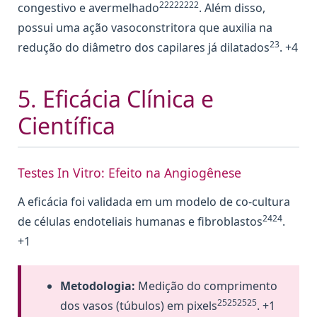
22222222
congestivo e avermelhado
. Além disso,
possui uma ação vasoconstritora que auxilia na
23
redução do diâmetro dos capilares já dilatados
. +4
5. Eficácia Clínica e
Científica
Testes In Vitro: Efeito na Angiogênese
A eficácia foi validada em um modelo de co-cultura
2424
de células endoteliais humanas e fibroblastos
.
+1
Metodologia:
Medição do comprimento
25252525
dos vasos (túbulos) em pixels
. +1