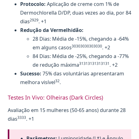
Protocolo:
Aplicação de creme com 1% de
Dermochlorella D/DP, duas vezes ao dia, por 84
2929
dias
. +1
Redução da Vermelhidão:
28 Dias: Média de -15%, chegando a -64%
30303030303030
em alguns casos
. +2
84 Dias: Média de -25%, chegando a -77%
31313131313131
de redução máxima
. +2
Sucesso:
75% das voluntárias apresentaram
32
melhora visível
.
Testes In Vivo: Olheiras (Dark Circles)
Avaliação em 15 mulheres (50-65 anos) durante 28
3333
dias
. +1
Parâmetros:
Luminosidade (L*) e Ângulo