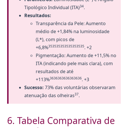
34
Tipológico Individual (ITA)
.
Resultados:
Transparência da Pele: Aumento
médio de +1,84% na luminosidade
(L*), com picos de
353535353535353535
+6,8%
. +2
Pigmentação: Aumento de +11,5% no
ITA (indicando pele mais clara), com
resultados de até
3636363636363636
+113%
. +3
Sucesso:
73% das voluntárias observaram
37
atenuação das olheiras
.
6. Tabela Comparativa de