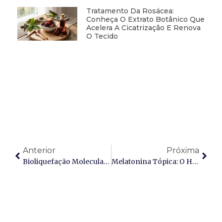
Tratamento Da Rosácea:
Conheça O Extrato Botânico Que
Acelera A Cicatrização E Renova
O Tecido
Anterior
Próxima
Bioliquefação Molecular Italiana: A Revolução Enzimática Na Recuperação Integral De Fitocomplexos E A Nova Era Da Eficácia Cosmética
Melatonina Tópica: O Hormônio Da Juventude E A Revolução Da Cronobiologia Na Regeneração Cutânea