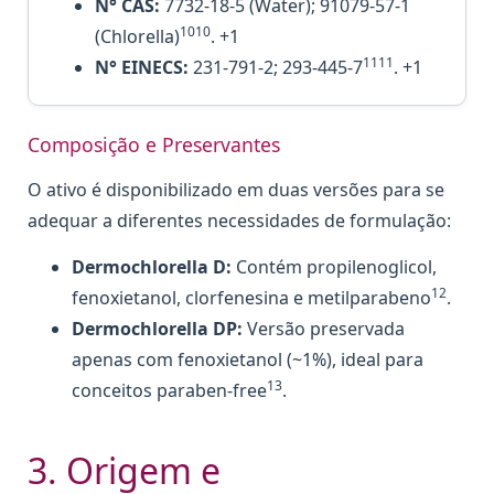
N° CAS:
7732-18-5 (Water); 91079-57-1
1010
(Chlorella)
. +1
1111
N° EINECS:
231-791-2; 293-445-7
. +1
Composição e Preservantes
O ativo é disponibilizado em duas versões para se
adequar a diferentes necessidades de formulação:
Dermochlorella D:
Contém propilenoglicol,
12
fenoxietanol, clorfenesina e metilparabeno
.
Dermochlorella DP:
Versão preservada
apenas com fenoxietanol (~1%), ideal para
13
conceitos paraben-free
.
3. Origem e