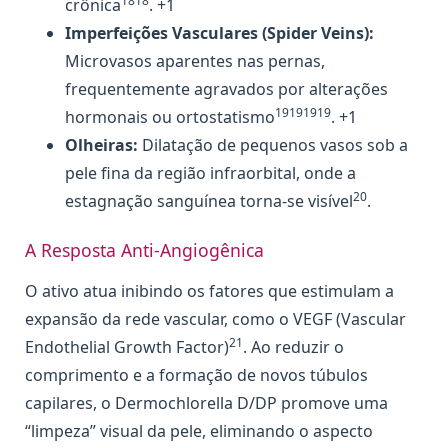
1818
crônica
. +1
Imperfeições Vasculares (Spider Veins):
Microvasos aparentes nas pernas,
frequentemente agravados por alterações
19191919
hormonais ou ortostatismo
. +1
Olheiras:
Dilatação de pequenos vasos sob a
pele fina da região infraorbital, onde a
20
estagnação sanguínea torna-se visível
.
A Resposta Anti-Angiogênica
O ativo atua inibindo os fatores que estimulam a
expansão da rede vascular, como o VEGF (Vascular
21
Endothelial Growth Factor)
. Ao reduzir o
comprimento e a formação de novos túbulos
capilares, o Dermochlorella D/DP promove uma
“limpeza” visual da pele, eliminando o aspecto