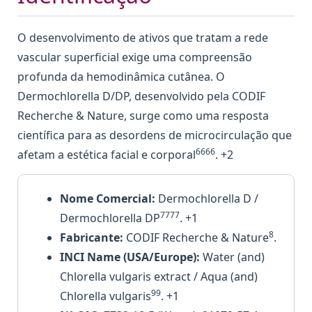
O desenvolvimento de ativos que tratam a rede
vascular superficial exige uma compreensão
profunda da hemodinâmica cutânea. O
Dermochlorella D/DP, desenvolvido pela CODIF
Recherche & Nature, surge como uma resposta
científica para as desordens de microcirculação que
6666
afetam a estética facial e corporal
. +2
Nome Comercial:
Dermochlorella D /
7777
Dermochlorella DP
. +1
8
Fabricante:
CODIF Recherche & Nature
.
INCI Name (USA/Europe):
Water (and)
Chlorella vulgaris extract / Aqua (and)
99
Chlorella vulgaris
. +1