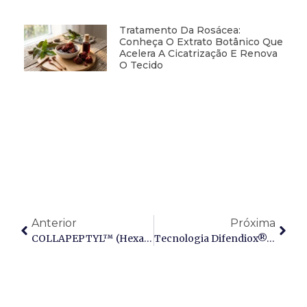
Tratamento Da Rosácea:
Conheça O Extrato Botânico Que
Acelera A Cicatrização E Renova
O Tecido
Anterior
Próxima
COLLAPEPTYL™ (Hexapeptide-9): O Ativo Biofuncional De Reforço Estrutural E Regeneração Profunda Da Matriz Extracelular
Tecnologia Difendiox®: O Polifenol Antioxidante E Protetor De DNA Na Era Do Aquecimento Global