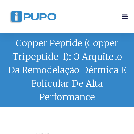
Pós-G
Curso Ma
Curso I
Copper Peptide (Copper
Tripeptide-1): O Arquiteto
Da Remodelação Dérmica E
Folicular De Alta
Performance