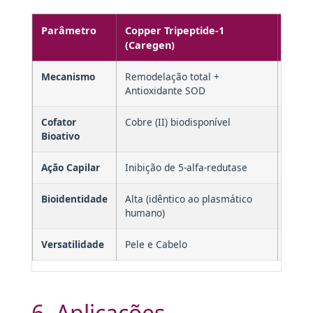
Parâmetro
Copper Tripeptide-1
Pept
(Caregen)
Mecanismo
Remodelação total +
Geral
Antioxidante SOD
colág
Cofator
Cobre (II) biodisponível
Ausen
Bioativo
Ação Capilar
Inibição de 5-alfa-redutase
Geral
Bioidentidade
Alta (idêntico ao plasmático
Variá
humano)
Versatilidade
Pele e Cabelo
Frequ
6. Aplicações