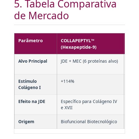
5. Tabela Comparativa
de Mercado
Parâmetro
COLLAPEPTYL™
Pept
(Hexapeptide-9)
Alvo Principal
JDE + MEC (6 proteínas alvo)
Gera
Colág
Estímulo
+114%
Variá
Colágeno I
Efeito na JDE
Específico para Colágeno IV
Freq
e XVII
Origem
Biofuncional Biotecnológico
Variá