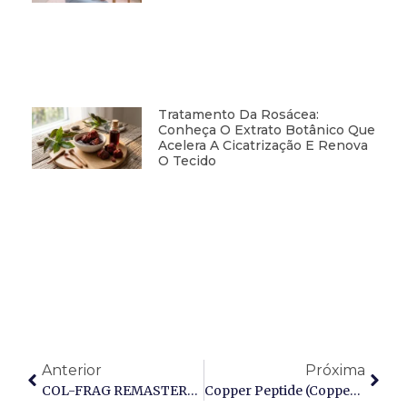
Tratamento Da Rosácea:
Conheça O Extrato Botânico Que
Acelera A Cicatrização E Renova
O Tecido
Anterior
Próxima
COL-FRAG REMASTERED™: Peptídeos De Colágeno I Para Uma Nova Era De Sustentação Cutânea
Copper Peptide (Copper Tripeptide-1): O Arquiteto Da Remodelação Dérmica E Folicular De Alta Performance