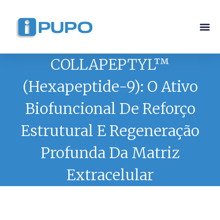
Pós-G
Curso Ma
Curso I
COLLAPEPTYL™
(Hexapeptide-9): O Ativo
Biofuncional De Reforço
Estrutural E Regeneração
Profunda Da Matriz
Extracelular