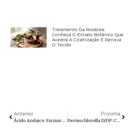
Tratamento Da Rosácea:
Conheça O Extrato Botânico Que
Acelera A Cicatrização E Renova
O Tecido
Anterior
Próxima
Ácido Azelaico: Farmacologia Avançada No Tratamento Da Acne E Distúrbios Da Pigmentação
Dermochlorella D/DP: Chlorella Vulgaris Extract – A Inovação Anti-Angiogênica Para O Tratamento De Olheiras E Imperfeições Vasculares