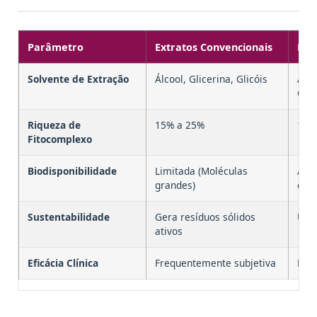
Parâmetro
Extratos Convencionais
Bio
Solvente de Extração
Álcool, Glicerina, Glicóis
Água
Quí
Riqueza de
15% a 25%
100%
Fitocomplexo
Biodisponibilidade
Limitada (Moléculas
Altí
grandes)
dige
Sustentabilidade
Gera resíduos sólidos
Upcy
ativos
Eficácia Clínica
Frequentemente subjetiva
Dad