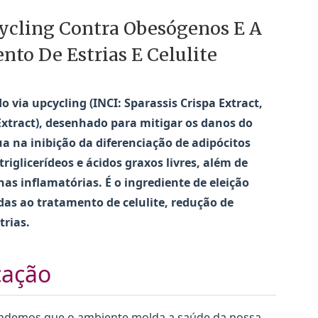
ycling Contra Obesógenos E A
to De Estrias E Celulite
via upcycling (INCI: Sparassis Crispa Extract,
Extract), desenhado para mitigar os danos do
a na inibição da diferenciação de adipócitos
riglicerídeos e ácidos graxos livres, além de
as inflamatórias. É o ingrediente de eleição
as ao tratamento de celulite, redução de
trias.
cação
tendemos que o ambiente molda a saúde da nossa