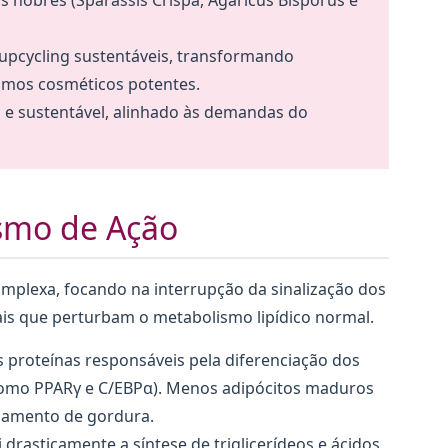
 nobres (Sparassis Crispa, Agaricus Bisporus e
 upcycling sustentáveis, transformando
umos cosméticos potentes.
 e sustentável, alinhado às demandas do
smo de Ação
mplexa, focando na interrupção da sinalização dos
s que perturbam o metabolismo lipídico normal.
s proteínas responsáveis pela diferenciação dos
como PPARγ e C/EBPα). Menos adipócitos maduros
namento de gordura.
 drasticamente a síntese de triglicerídeos e ácidos