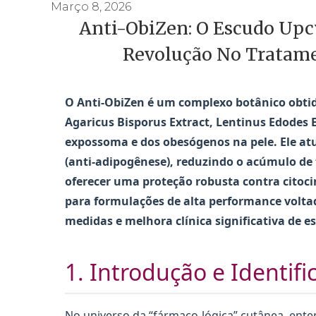
Março 8, 2026
Anti-ObiZen: O Escudo Upc
Revolução No Tratamen
O Anti-ObiZen é um complexo botânico obtido 
Agaricus Bisporus Extract, Lentinus Edodes 
expossoma e dos obesógenos na pele. Ele atu
(anti-adipogênese), reduzindo o acúmulo de t
oferecer uma proteção robusta contra citocin
para formulações de alta performance voltad
medidas e melhora clínica significativa de es
1. Introdução e Identifi
No universo da “fármaco-lógica” cutânea, en