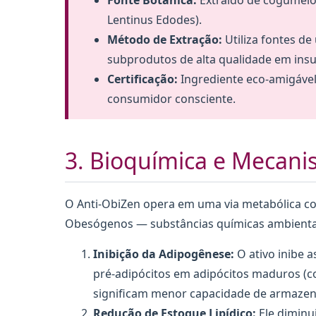
Fonte Botânica:
Extraído de cogumelos
Lentinus Edodes).
Método de Extração:
Utiliza fontes de
subprodutos de alta qualidade em ins
Certificação:
Ingrediente eco-amigável
consumidor consciente.
3. Bioquímica e Mecani
O Anti-ObiZen opera em uma via metabólica co
Obesógenos — substâncias químicas ambientai
Inibição da Adipogênese:
O ativo inibe a
pré-adipócitos em adipócitos maduros (
significam menor capacidade de armaze
Redução de Estoque Lipídico:
Ele diminui