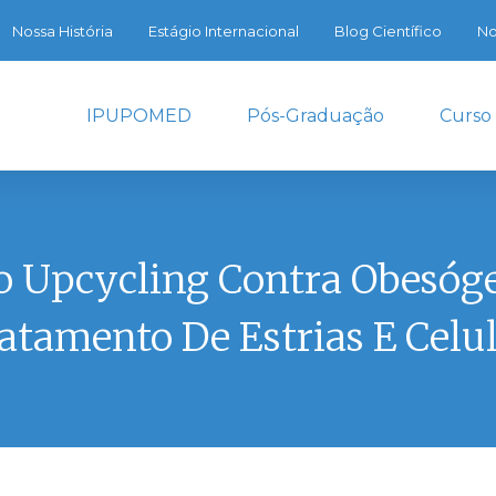
Nossa História
Estágio Internacional
Blog Científico
No
IPUPOMED
Pós-Graduação
Curso
o Upcycling Contra Obesóg
atamento De Estrias E Celul