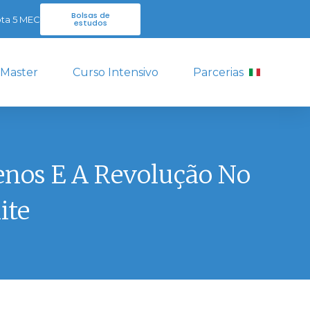
Bolsas de
ta 5 MEC
estudos
 Master
Curso Intensivo
Parcerias
enos E A Revolução No
ite