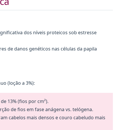
ica
nificativa dos níveis proteicos sob estresse
s de danos genéticos nas células da papila
uo (loção a 3%):
e 13% (fios por cm²).
rção de fios em fase anágena vs. telógena.
ram cabelos mais densos e couro cabeludo mais