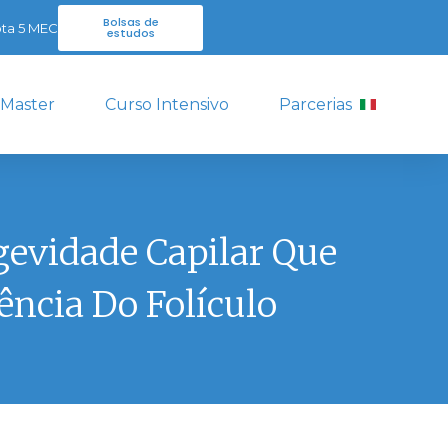
Bolsas de
ta 5 MEC
estudos
 Master
Curso Intensivo
Parcerias
evidade Capilar Que
ência Do Folículo