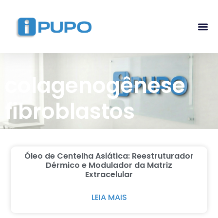
Pós-G
Curso Ma
Curso I
colagenogênese
fibroblastos
Óleo de Centelha Asiática: Reestruturador
Dérmico e Modulador da Matriz
Extracelular
LEIA MAIS