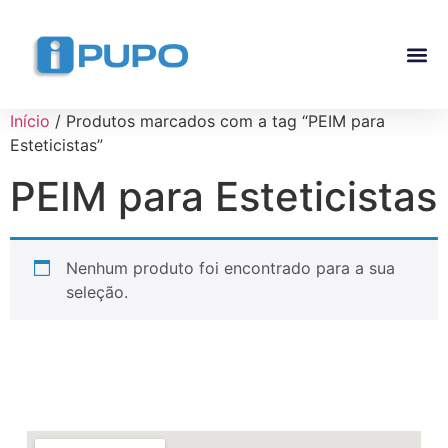
Pós-G
Curso Ma
Curso I
Início
/ Produtos marcados com a tag “PEIM para
Esteticistas”
PEIM para Esteticistas
Nenhum produto foi encontrado para a sua
seleção.